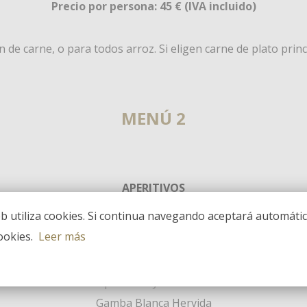
Precio por persona: 45 € (IVA incluido)
 de carne, o para todos arroz. Si eligen carne de plato pri
MENÚ 2
APERITIVOS
eb utiliza cookies. Si continua navegando aceptará automáti
ookies.
Leer más
Surtido de Ibéricos
Tomates con Salazones Alicantinos
Croquetas de Jamón Ibérico
Gamba Blanca Hervida