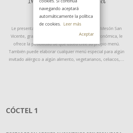
Menús de Boda
cookies. Si continua
navegando aceptará
Ejemplos de nuestros menús
automáticamente la política
de cookies.
Leer más
Le presentamos
cuatro menús diferentes
. Mesón San
Aceptar
Vicente, gracias a su dilatada experiencia gastronómica, le
ofrece la posibilidad de que usted cree su propio menú.
También puede elaborar cualquier menú especial para algún
invitado alérgico a algún alimento, vegetarianos, celiacos,….
CÓCTEL 1